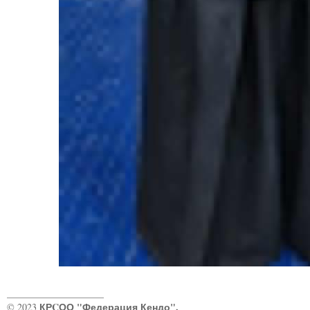
____________________
КРCОО "Федерация Кендо".
© 2023