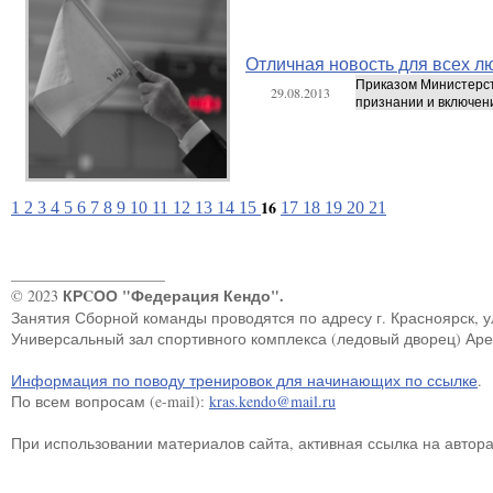
Отличная новость для всех л
Приказом Министерств
29.08.2013
признании и включени
16
1
2
3
4
5
6
7
8
9
10
11
12
13
14
15
17
18
19
20
21
____________________
КРCОО "Федерация Кендо".
© 2023
Занятия Сборной команды проводятся по адресу г. Красноярск, ул.
Универсальный зал спортивного комплекса (ледовый дворец) Ар
Информация по поводу тренировок для начинающих по ссылке
.
По всем вопросам (e-mail):
kras.kendo@mail.ru
При использовании материалов сайта, активная ссылка на автор