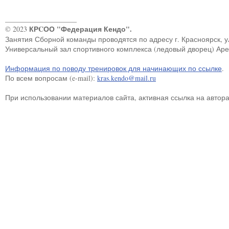
____________________
КРCОО "Федерация Кендо".
© 2023
Занятия Сборной команды проводятся по адресу г. Красноярск, ул.
Универсальный зал спортивного комплекса (ледовый дворец) Ар
Информация по поводу тренировок для начинающих по ссылке
.
По всем вопросам (e-mail):
kras.kendo@mail.ru
При использовании материалов сайта, активная ссылка на автор