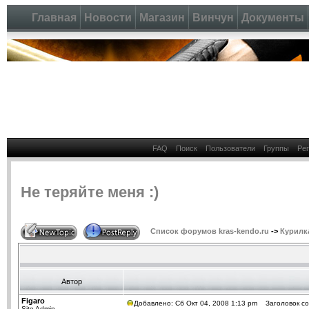
Главная
Новости
Магазин
Винчун
Документы
FAQ
Поиск
Пользователи
Группы
Ре
Не теряйте меня :)
Список форумов kras-kendo.ru
->
Курилк
Автор
Figaro
Добавлено: Сб Окт 04, 2008 1:13 pm
Заголовок соо
Site Admin