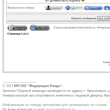
Тут должна быть подпись
Вернуться к началу
Показать сообщения:
Список форумов kras-kendo.ru
->
Курилк
Страница
1
из
1
Powere
©
____________________
КРCОО "Федерация Кендо".
© 2023
Занятия Сборной команды проводятся по адресу г. Красноярск, ул.
Универсальный зал спортивного комплекса (ледовый дворец) Ар
Информация по поводу тренировок для начинающих по ссылке
.
По всем вопросам (e-mail):
kras.kendo@mail.ru