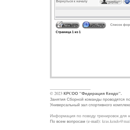
Вернуться к началу
Список фору
Страница
1
из
1
____________________
КРCОО "Федерация Кендо".
© 2023
Занятия Сборной команды проводятся по ад
Универсальный зал спортивного комплек
Информация по поводу тренировок для 
По всем вопросам (e-mail):
kras.kendo@mail