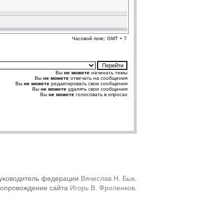
Часовой пояс: GMT + 7
Вы
не можете
начинать темы
Вы
не можете
отвечать на сообщения
Вы
не можете
редактировать свои сообщения
Вы
не можете
удалять свои сообщения
Вы
не можете
голосовать в опросах
уководитель федерации
Вячеслав Н. Бык
.
сопровождение сайта
Игорь В. Фроленков
.