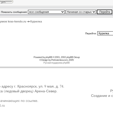
Показать сообщения:
мов kras-kendo.ru
->
Курилка
Перейти:
Powered by
phpBB
© 2001, 2002 phpBB Group
© Design by
Prohorenkov.com
, 2005
Русская поддержка phpBB
ресу г. Красноярск, ул. 9 мая, д. 74.
Р
са (ледовый дворец) Арена-Север.
Создание и 
начинающих по ссылке
.
.ru