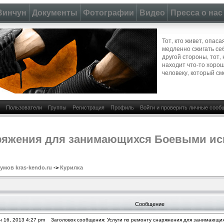
Винчун
Документы
Фотографии
Видео
Пресса о нас
Тот, кто живет, опас
медленно сжигать се
другой стороны, тот, 
находит что-то хоро
человеку, который см
Пользователи
Группы
Регистрация
Профиль
Войти и проверить личные сооб
аряжения для занимающихся Боевыми ис
мов kras-kendo.ru
->
Курилка
Сообщение
 16, 2013 4:27 pm
Заголовок сообщения: Услуги по ремонту снаряжения для занимающих