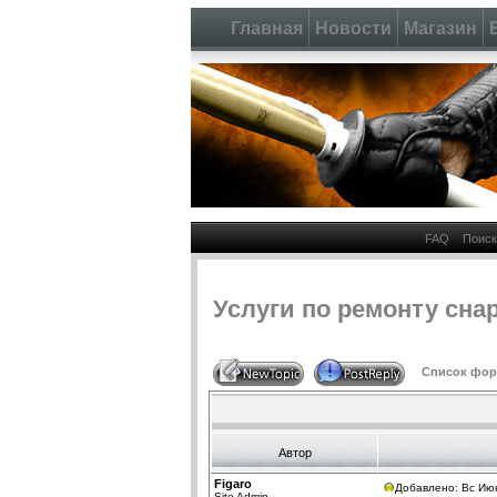
Главная
Новости
Магазин
FAQ
Поиск
Услуги по ремонту сн
Список фору
Автор
Figaro
Добавлено: Вс Июн
Site Admin