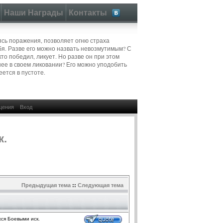
Наши Награды
Контакты
аясь поражения, позволяет огню страха
бя. Разве его можно назвать невозмутимым? С
кто победил, ликует. Но разве он при этом
шее в своем ликовании? Его можно уподобить
еется в пустоте.
щения
Вход
к.
Предыдущая тема
::
Следующая тема
ся Боевыми иск.