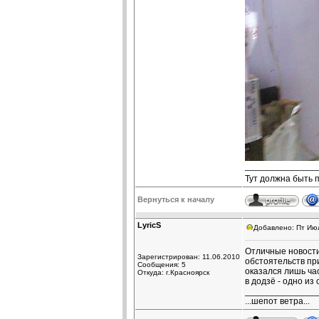
______________
Тут должна быть 
Вернуться к началу
LyricS
Добавлено: Пт Июл
Отличные новости
Зарегистрирован: 11.06.2010
обстоятельств пр
Сообщения: 5
оказался лишь час
Откуда: г.Красноярск
в додзё - одно из
______________
...шепот ветра...