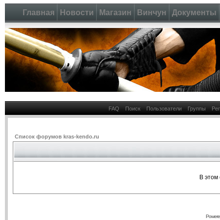
Главная
Новости
Магазин
Винчун
Документы
FAQ
Поиск
Пользователи
Группы
Ре
Список форумов kras-kendo.ru
В этом
Powere