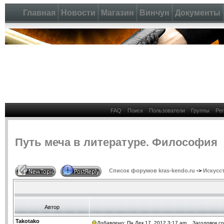
Главная
Новости
Магазин
Винчун
Документы
FAQ
Поиск
Пользователи
Группы
Ре
Путь меча в литературе. Философия
Список форумов kras-kendo.ru
->
Искусс
Автор
Takotako
Добавлено: Пн Дек 17, 2012 3:17 am
Заголовок со