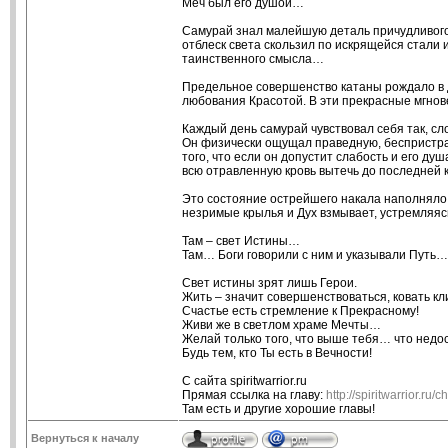
Меч был его душой…
Самурай знал малейшую деталь причудливого 
отблеск света скользил по искрящейся стали
таинственного смысла…
Предельное совершенство катаны рождало в д
любования Красотой. В эти прекрасные мгно
Каждый день самурай чувствовал себя так, сл
Он физически ощущал праведную, беспристрас
того, что если он допустит слабость и его ду
всю отравленную кровь вытечь до последней 
Это состояние острейшего накала наполняло 
незримые крылья и Дух взмывает, устремляя
Там – свет Истины…
Там… Боги говорили с ним и указывали Путь…
Свет истины зрят лишь Герои.
Жить – значит совершенствоваться, ковать кл
Счастье есть стремление к Прекрасному!
Живи же в светлом храме Мечты…
Желай только того, что выше тебя… что недо
Будь тем, кто Ты есть в Вечности!
С сайта spiritwarrior.ru
Прямая ссылка на главу:
http://spiritwarrior.r
Там есть и другие хорошие главы!
Вернуться к началу