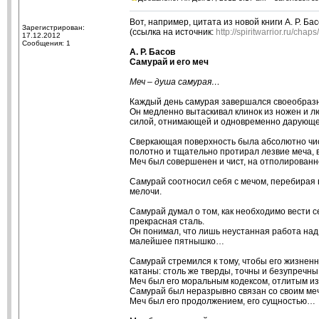
Вот, например, цитата из новой книги А. Р. Ба
Зарегистрирован:
(ссылка на источник:
http://spiritwarrior.ru/cha
17.12.2012
Сообщения: 1
А. Р. Басов
Самурай и его меч
Меч – душа самурая…
Каждый день самурая завершался своеобразн
Он медленно вытаскивал клинок из ножен и лю
силой, отнимающей и одновременно дарующе
Сверкающая поверхность была абсолютно чист
полотно и тщательно протирал лезвие меча, в
Меч был совершенен и чист, на отполированн
Самурай соотносил себя с мечом, перебирая
мелочи.
Самурай думал о том, как необходимо вести се
прекрасная сталь.
Он понимал, что лишь неустанная работа над 
малейшее пятнышко…
Самурай стремился к тому, чтобы его жизнен
катаны: столь же тверды, точны и безупречны
Меч был его моральным кодексом, отлитым из
Самурай был неразрывно связан со своим м
Меч был его продолжением, его сущностью…