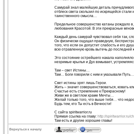
Самурай знал малейшую деталь причудливого 
отблеск света скользил по искрящейся стали
таинственного смысла…
Предельное совершенство катаны рождало в д
любования Красотой. В эти прекрасные мгно
Каждый день самурай чувствовал себя так, сл
Он физически ощущал праведную, беспристрас
того, что если он допустит слабость и его ду
всю отравленную кровь вытечь до последней 
Это состояние острейшего накала наполняло 
незримые крылья и Дух взмывает, устремляя
Там – свет Истины…
Там… Боги говорили с ним и указывали Путь…
Свет истины зрят лишь Герои.
Жить – значит совершенствоваться, ковать кл
Счастье есть стремление к Прекрасному!
Живи же в светлом храме Мечты…
Желай только того, что выше тебя… что недо
Будь тем, кто Ты есть в Вечности!
С сайта spiritwarrior.ru
Прямая ссылка на главу:
http://spiritwarrior.r
Там есть и другие хорошие главы!
Вернуться к началу