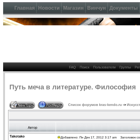
Главная
Новости
Магазин
Винчун
Документы
FAQ
Поиск
Пользователи
Группы
Ре
Путь меча в литературе. Философия
Список форумов kras-kendo.ru
->
Искусс
Автор
Takotako
Добавлено: Пн Дек 17, 2012 3:17 am
Заголовок со