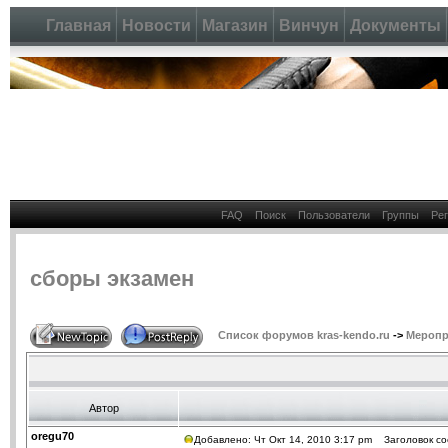
Главная
Новости
Магазин
Винчун
Документы
FAQ
Поиск
Пользователи
Группы
Ре
сборы экзамен
Список форумов kras-kendo.ru
->
Меропр
Автор
oregu70
Добавлено: Чт Окт 14, 2010 3:17 pm
Заголовок со