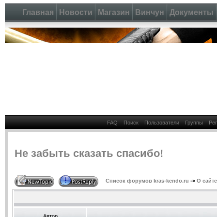
Главная
Новости
Магазин
Винчун
Документы
FAQ
Поиск
Пользователи
Группы
Ре
Не забыть сказать спасибо!
Список форумов kras-kendo.ru
->
О сайте
Автор