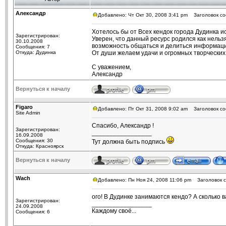
Александр
Добавлено: Чт Окт 30, 2008 3:41 pm
Заголовок соо
Хотелось бы от Всех кендок города Дудинка и
Зарегистрирован:
Уверен, что данный ресурс родился как нель
30.10.2008
возможность общаться и делиться информацие
Сообщения: 7
Откуда: Дудинка
От души желаем удачи и огромных творческих
С уважением,
Александр
Вернуться к началу
Figaro
Добавлено: Пт Окт 31, 2008 9:02 am
Заголовок со
Site Admin
Спасибо, Александр !
Зарегистрирован:
_________________
16.09.2008
Сообщения: 30
Тут должна быть подпись
Откуда: Красноярск
Вернуться к началу
Wach
Добавлено: Пн Ноя 24, 2008 11:06 pm
Заголовок с
ого! В Дудинке занимаются кендо? А сколько в
Зарегистрирован:
_________________
24.09.2008
Каждому своё...
Сообщения: 6