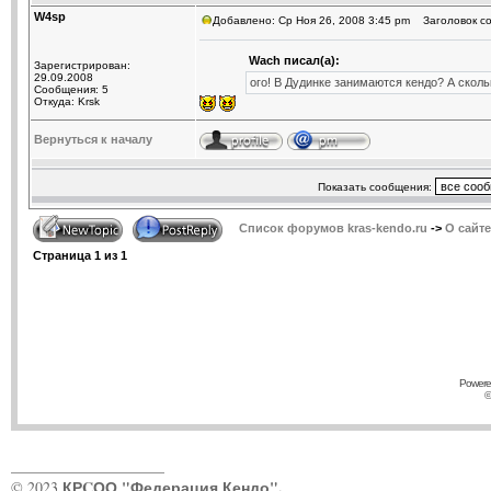
W4sp
Добавлено: Ср Ноя 26, 2008 3:45 pm
Заголовок сооб
Wach писал(а):
Зарегистрирован:
29.09.2008
ого! В Дудинке занимаются кендо? А сколь
Сообщения: 5
Откуда: Krsk
Вернуться к началу
Показать сообщения:
Список форумов kras-kendo.ru
->
О сайте
Страница
1
из
1
Powere
©
____________________
КРCОО "Федерация Кендо".
© 2023