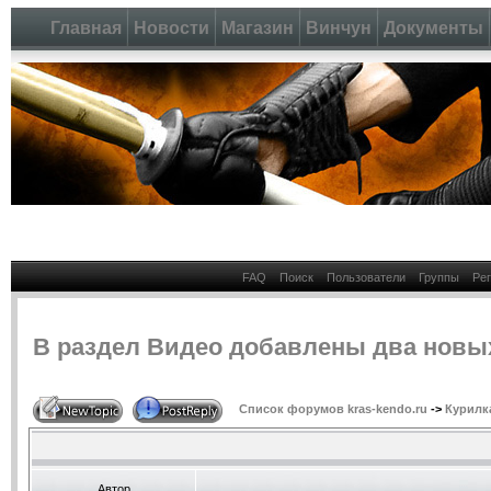
Главная
Новости
Магазин
Винчун
Документы
FAQ
Поиск
Пользователи
Группы
Ре
В раздел Видео добавлены два новы
Список форумов kras-kendo.ru
->
Курилк
Автор