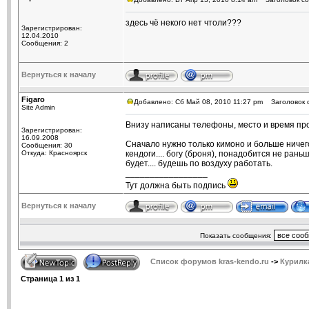
здесь чё некого нет чтоли???
Зарегистрирован:
12.04.2010
Сообщения: 2
Вернуться к началу
Figaro
Добавлено: Сб Май 08, 2010 11:27 pm
Заголовок 
Site Admin
Внизу написаны телефоны, место и время про
Зарегистрирован:
16.09.2008
Сначало нужно только кимоно и больше ничего
Сообщения: 30
Откуда: Красноярск
кендоги.... богу (броня), понадобится не ран
будет.... будешь по воздуху работать.
_________________
Тут должна быть подпись
Вернуться к началу
Показать сообщения:
Список форумов kras-kendo.ru
->
Курилк
Страница
1
из
1