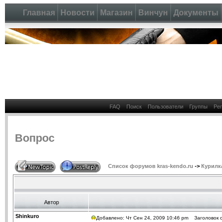
Главная
Новости
Магазин
Винчун
Документы
FAQ
Поиск
Пользователи
Группы
Ре
Вопрос
Список форумов kras-kendo.ru
->
Курилк
Автор
Shinkuro
Добавлено: Чт Сен 24, 2009 10:46 pm
Заголовок с