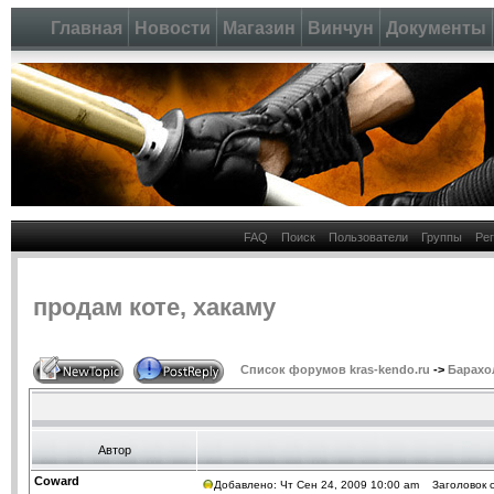
Главная
Новости
Магазин
Винчун
Документы
FAQ
Поиск
Пользователи
Группы
Ре
продам коте, хакаму
Список форумов kras-kendo.ru
->
Барахо
Автор
Coward
Добавлено: Чт Сен 24, 2009 10:00 am
Заголовок с