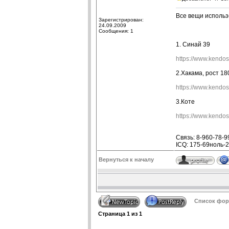
Все вещи использ
Зарегистрирован:
24.09.2009
Сообщения: 1
1. Синай 39
https://www.kend
2.Хакама, рост 18
https://www.kend
3.Коте
https://www.kend
Связь: 8-960-78-9
ICQ: 175-69ноль-
Вернуться к началу
Список фору
Страница
1
из
1