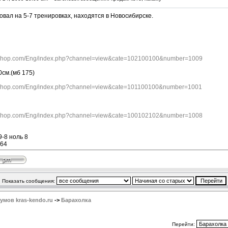
овал на 5-7 тренировках, находятся в Новосибирске.
oshop.com/Eng/index.php?channel=view&cate=102100100&number=1009
0см.(мб 175)
oshop.com/Eng/index.php?channel=view&cate=101100100&number=1001
oshop.com/Eng/index.php?channel=view&cate=100102102&number=1008
9-8 ноль 8
264
Показать сообщения:
мов kras-kendo.ru
->
Барахолка
Перейти: