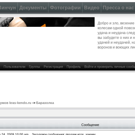
Винчун
Документы
Фотографии
Видео
Пресса о нас
Добро и зло, везение
колесам одной повозк
удача и неудача следу
вы забудете о них и 
удачей и неудачей, н
воронов и воющих ли
Пользователи
Группы
Регистрация
Профиль
Войти и проверить личные сооб
мов kras-kendo.ru
->
Барахолка
Сообщение
 24, 2009 10:00 am
Заголовок сообщения: продам коте, хакаму