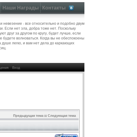
Наши Награды
Контакты
 и невезение - все относительно и подобно двум
и. Если нет зла, добра тоже нет. Поскольку
ют друг за другом по кругу, будет лучше, если
не будете волноваться. Когда вы не обеспокоены
а душе легко, и вам нет дела до каркающих
сиц.
щения
Вход
Предыдущая тема
::
Следующая тема