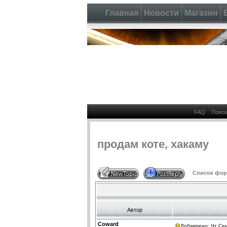
Главная
Новости
Магазин
FAQ
Поиск
продам коте, хакаму
Список фору
Автор
Coward
Добавлено: Чт Сен