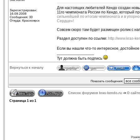
Для настоящих любителей Кендо создан новы
Зарегистрирован:
11го чемпионата России по Кендо, который пр
16.09.2008
сильнейшей по итогам чемпионата и в упорно
Сообщения: 30
Откуда: Красноярск
Сердце»!
Совсем скоро там будет размещен ролик с на
Раздел доступен по ссылке:
http://www.kras-ke
Если вы нашли что-то интересное, достойное 
_________________
Тут должна быть подпись
Вернуться к началу
Показать сообщения:
Список форумов kras-kendo.ru
->
О сайте
Страница
1
из
1
Powere