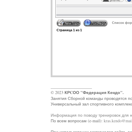
Список фору
Страница
1
из
1
____________________
КРCОО "Федерация Кендо".
© 2023
Занятия Сборной команды проводятся по ад
Универсальный зал спортивного комплек
Информация по поводу тренировок для 
По всем вопросам (e-mail):
kras.kendo@mail
При использовании материалов сайта, ак