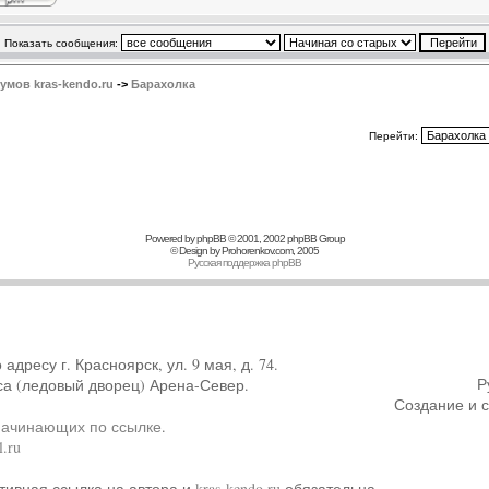
Показать сообщения:
мов kras-kendo.ru
->
Барахолка
Перейти:
Powered by
phpBB
© 2001, 2002 phpBB Group
© Design by
Prohorenkov.com
, 2005
Русская поддержка phpBB
ресу г. Красноярск, ул. 9 мая, д. 74.
Р
са (ледовый дворец) Арена-Север.
Создание и 
начинающих по ссылке
.
.ru
тивная ссылка на автора и
kras-kendo.ru
обязательна.