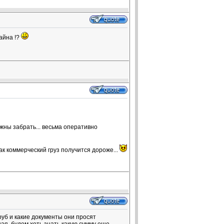
айна !?
жны забрать... весьма оперативно
ак коммерческий груз получится дороже...
уб и какие документы они просят