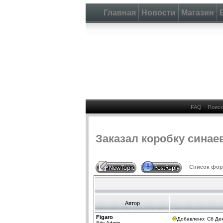
Главная
Новости
Магазин
FAQ
Поиск
Заказал коробку синае
Список фору
Автор
Figaro
Добавлено: Сб Дек
Site Admin