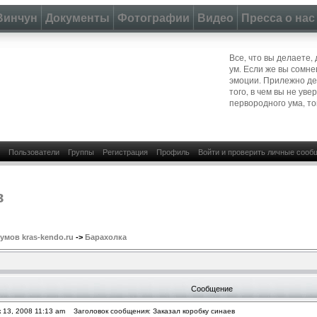
Винчун
Документы
Фотографии
Видео
Пресса о нас
Все, что вы делаете,
ум. Если же вы сомне
эмоции. Прилежно дел
того, в чем вы не ув
первородного ума, то
Пользователи
Группы
Регистрация
Профиль
Войти и проверить личные сооб
в
мов kras-kendo.ru
->
Барахолка
Сообщение
 13, 2008 11:13 am
Заголовок сообщения: Заказал коробку синаев