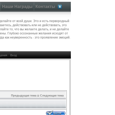
Наши Награды
Контакты
 делайте от всей души. Это и есть первородный
ваетесь, действовать или не действовать, это
айте то, что вы желаете делать, и не делайте
ерены. Глубоко осознанные желания исходят от
гда как неуверенность - это проявление эмоций.
щения
Вход
Предыдущая тема
::
Следующая тема