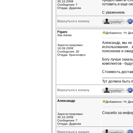
предоставить! Со
30.10.2008
готовить и еще ск
Сообщения: 7
Откуда: Дудинка
С уважением.
Вернуться к началу
Figaro
Добавлено: Чт Дек
Site Admin
Александр, мы не
Зарегистрирован:
использования... 
16.09.2008
пояснение и ожид
Сообщения: 30
Откуда: Красноярск
Богу лучше заказы
комплектов - буд
Стоимость достав
______________
Тут должна быть 
Вернуться к началу
Александр
Добавлено: Чт Дек
Спасибо за инф
Зарегистрирован:
30.10.2008
Сообщения: 7
Откуда: Дудинка
Вернуться к началу