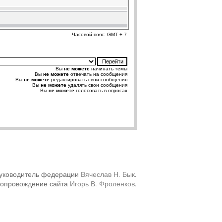
Часовой пояс: GMT + 7
Вы
не можете
начинать темы
Вы
не можете
отвечать на сообщения
Вы
не можете
редактировать свои сообщения
Вы
не можете
удалять свои сообщения
Вы
не можете
голосовать в опросах
уководитель федерации
Вячеслав Н. Бык
.
сопровождение сайта
Игорь В. Фроленков
.