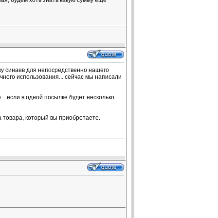
ая, будем хоть знать какую сумму еще
бку синаев для непосредственно нашего
личного использования... сейчас мы написали
.. если в одной посылке будет несколько
а товара, который вы приобретаете.