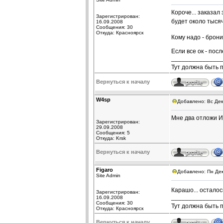
Короче... заказал
Зарегистрирован:
будет около тысяч
16.09.2008
Сообщения: 30
Откуда: Красноярск
Кому надо - брон
Если все ок - пос
______________
Тут должна быть 
Вернуться к началу
W4sp
Добавлено: Вс Дек
Мне два отложи 
Зарегистрирован:
29.09.2008
Сообщения: 5
Откуда: Krsk
Вернуться к началу
Figaro
Добавлено: Пн Дек
Site Admin
Карашо... осталос
Зарегистрирован:
______________
16.09.2008
Сообщения: 30
Тут должна быть 
Откуда: Красноярск
Вернуться к началу