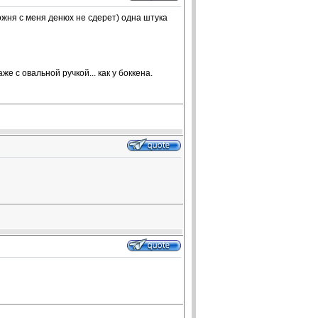
можня с меня денюх не сдерет) одна штука
е с овальной ручкой... как у боккена.