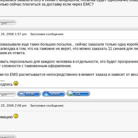
бираемся заказать богу и синаи с кендошопа, посылка будет однозначно боьш
олько сейчас платиться за доставку если через ЕМС?
 25, 2008 1:57 pm
Заголовок сообщения:
 заказывали еще таких больших посылок... сейчас заказали только одну коро
загвоздка в том, что на таможне не верят, что можно заказать 11 синаев для 
аем их ответа.
вать персонально для каждого человека в отдельности, это будет прозрачнее.
ут сложности с таможенным оформление.
ки по EMS расчитывается непосредственно в момент заказа и зависит от вес
___
подпись
 25, 2008 2:08 pm
Заголовок сообщения:
ормацию