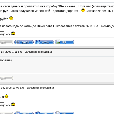
 за свои деньги и проплатил уже коробку 39-х синаев... Пока что (если еще та
и руб. Заказ получился маленький - доставка дорогая...
Заказал через TNT.
ируйте
ле нового года по команде Вячеслава Николаевича закажем 37 и 38е... можно даж
___
подпись
 14, 2008 1:11 pm
Заголовок сообщения:
Игореша)
 15, 2008 10:07 am
Заголовок сообщения:
ь 8
___
подпись