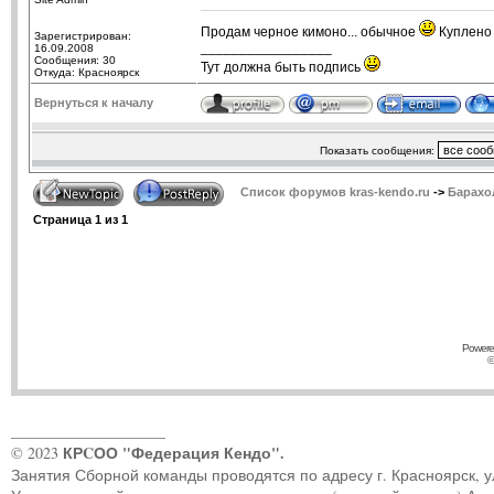
Продам черное кимоно... обычное
Куплено в
Зарегистрирован:
_________________
16.09.2008
Сообщения: 30
Тут должна быть подпись
Откуда: Красноярск
Вернуться к началу
Показать сообщения:
Список форумов kras-kendo.ru
->
Барахо
Страница
1
из
1
Powere
©
____________________
КРCОО "Федерация Кендо".
© 2023
Занятия Сборной команды проводятся по адресу г. Красноярск, ул.