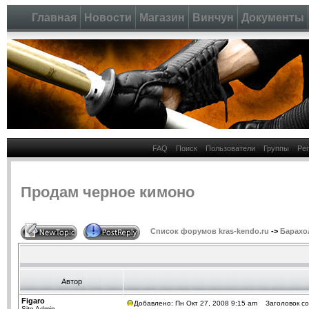
Главная
Новости
Магазин
Винчун
Документы
FAQ
Поиск
Пользователи
Группы
Ре
Продам черное кимоно
Список форумов kras-kendo.ru
->
Барахо
Автор
Figaro
Добавлено: Пн Окт 27, 2008 9:15 am
Заголовок со
Site Admin