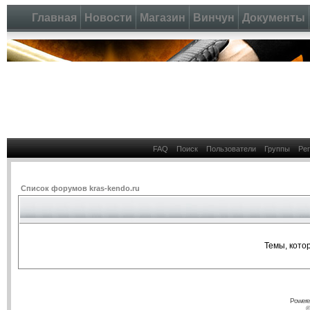
Главная
Новости
Магазин
Винчун
Документы
FAQ
Поиск
Пользователи
Группы
Ре
Список форумов kras-kendo.ru
Темы, кото
Powere
©