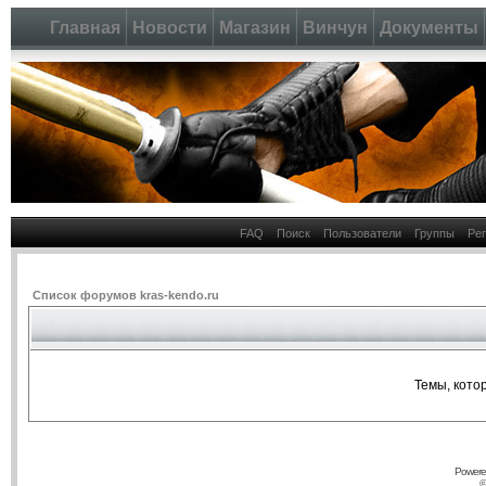
Главная
Новости
Магазин
Винчун
Документы
FAQ
Поиск
Пользователи
Группы
Ре
Список форумов kras-kendo.ru
Темы, кото
Powere
©