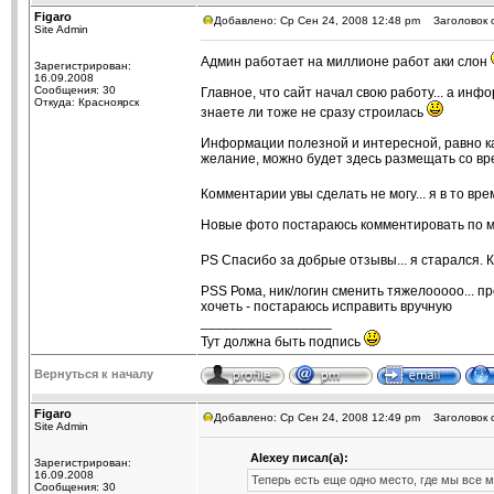
Figaro
Добавлено: Ср Сен 24, 2008 12:48 pm
Заголовок 
Site Admin
Админ работает на миллионе работ аки слон
Зарегистрирован:
16.09.2008
Сообщения: 30
Главное, что сайт начал свою работу... а ин
Откуда: Красноярск
знаете ли тоже не сразу строилась
Информации полезной и интересной, равно как
желание, можно будет здесь размещать со вр
Комментарии увы сделать не могу... я в то вр
Новые фото постараюсь комментировать по м
PS Спасибо за добрые отзывы... я старался. К
PSS Рома, ник/логин сменить тяжелооооо... п
хочеть - постараюсь исправить вручную
_________________
Тут должна быть подпись
Вернуться к началу
Figaro
Добавлено: Ср Сен 24, 2008 12:49 pm
Заголовок 
Site Admin
Alexey писал(а):
Зарегистрирован:
16.09.2008
Теперь есть еще одно место, где мы все
Сообщения: 30