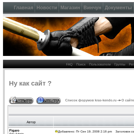
Главная
Новости
Магазин
Винчун
Документы
FAQ
Поиск
Пользователи
Группы
Ре
Ну как сайт ?
Список форумов kras-kendo.ru
->
О сайте
Автор
Figaro
Добавлено: Пт Сен 19, 2008 2:16 pm
Заголовок соо
Site Admin