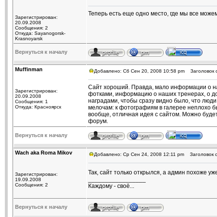
Теперь есть еще одно место, где мы все мож
Зарегистрирован:
20.09.2008
Сообщения: 2
Откуда: Sayanogorsk-
Krasnoyarsk
Вернуться к началу
Muffinman
Добавлено: Сб Сен 20, 2008 10:58 pm
Заголовок 
Сайт хороший. Правда, мало информации о на
Зарегистрирован:
фотками, информацию о наших тренерах, о дос
20.09.2008
наградами, чтобы сразу видно было, что люди
Сообщения: 1
Откуда: Красноярск
мелочам: к фотографиям в галерее неплохо бы
вообще, отличная идея с сайтом. Можно будет
форум.
Вернуться к началу
Wach aka Roma Mikov
Добавлено: Ср Сен 24, 2008 12:11 pm
Заголовок с
Так, сайт только открылся, а админ похоже уж
Зарегистрирован:
_________________
19.09.2008
Сообщения: 2
Каждому - своё...
Вернуться к началу