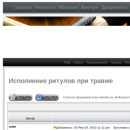
Главная
Новости
Магазин
Винчун
Документы
FAQ
Поиск
Пользователи
Группы
Ре
Исполнение ритулов при травме
Список форумов kras-kendo.ru
->
Искусс
Автор
олег
Добавлено: Сб Янв 19, 2013 11:11 pm
Заголовок с