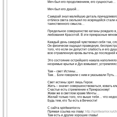
Меч был его продолжением, его сущностью…
Меч был его душой…
Самурай знал малейшую деталь причудливого 
отблеск света скользил по искрящейся стали
таинственного смысла…
Предельное совершенство катаны рождало в д
любования Красотой. В эти прекрасные мгно
Каждый день самурай чувствовал себя так, сл
Он физически ощущал праведную, беспристрас
того, что если он допустит слабость и его ду
всю отравленную кровь вытечь до последней 
Это состояние острейшего накала наполняло 
незримые крылья и Дух взмывает, устремляя
Там – свет Истины…
Там… Боги говорили с ним и указывали Путь…
Свет истины зрят лишь Герои.
Жить – значит совершенствоваться, ковать кл
Счастье есть стремление к Прекрасному!
Живи же в светлом храме Мечты…
Желай только того, что выше тебя… что недо
Будь тем, кто Ты есть в Вечности!
С сайта spiritwarrior.ru
Прямая ссылка на главу:
http://spiritwarrior.r
Там есть и другие хорошие главы!