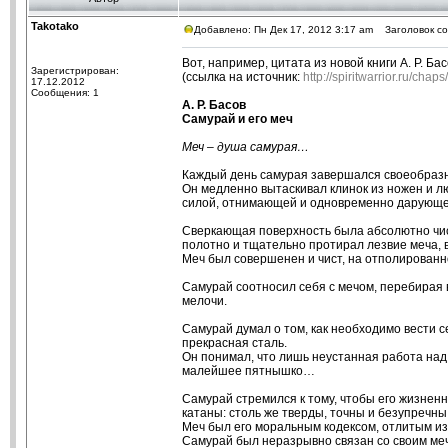
Takotako
Добавлено: Пн Дек 17, 2012 3:17 am
Заголовок со
Вот, например, цитата из новой книги А. Р. Ба
Зарегистрирован:
(ссылка на источник:
http://spiritwarrior.ru/cha
17.12.2012
Сообщения: 1
А. Р. Басов
Самурай и его меч
Меч – душа самурая…
Каждый день самурая завершался своеобразн
Он медленно вытаскивал клинок из ножен и лю
силой, отнимающей и одновременно дарующе
Сверкающая поверхность была абсолютно чист
полотно и тщательно протирал лезвие меча, в
Меч был совершенен и чист, на отполированн
Самурай соотносил себя с мечом, перебирая
мелочи.
Самурай думал о том, как необходимо вести се
прекрасная сталь.
Он понимал, что лишь неустанная работа над 
малейшее пятнышко…
Самурай стремился к тому, чтобы его жизнен
катаны: столь же тверды, точны и безупречны
Меч был его моральным кодексом, отлитым из
Самурай был неразрывно связан со своим м