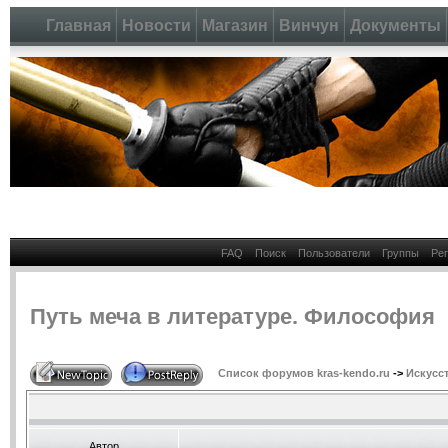
Главная
Новости
Магазин
Винчун
Документы
FAQ
Поиск
Пользователи
Группы
Ре
Путь меча в литературе. Философия
Список форумов kras-kendo.ru
->
Искусс
Автор