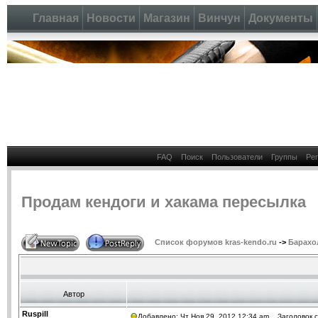
Главная
Новости
Магазин
Винчун
Документы
FAQ
Поиск
Пользователи
Группы
Ре
Продам кендоги и хакама пересылка
Список форумов kras-kendo.ru
->
Барахо
Автор
Ruspill
Добавлено: Чт Ноя 29, 2012 12:34 am
Заголовок с