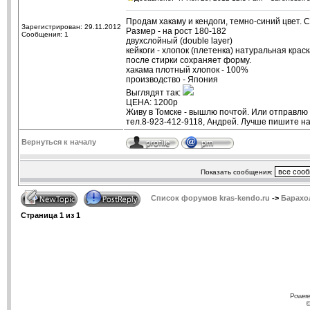
Продам хакаму и кендоги, темно-синий цвет. 
Зарегистрирован: 29.11.2012
Размер - на рост 180-182
Сообщения: 1
двухслойный (double layer)
кейкоги - хлопок (плетенка) натуральная крас
после стирки сохраняет форму.
хакама плотный хлопок - 100%
производство - Япония
Выглядят так:
ЦЕНА: 1200р
Живу в Томске - вышлю почтой. Или отправлю
тел.8-923-412-9118, Андрей. Лучше пишите н
Вернуться к началу
Показать сообщения:
Список форумов kras-kendo.ru
->
Барахо
Страница
1
из
1
Powere
©