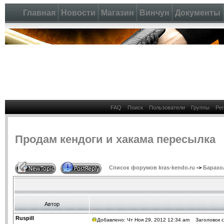
Главная
Новости
Магазин
Винчун
Документы
FAQ
Поиск
Пользователи
Группы
Ре
Продам кендоги и хакама пересылка
Список форумов kras-kendo.ru
->
Барахо
Автор
Ruspill
Добавлено: Чт Ноя 29, 2012 12:34 am
Заголовок с