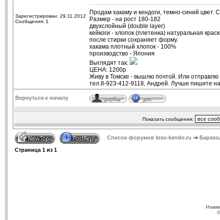
Продам хакаму и кендоги, темно-синий цвет. 
Зарегистрирован: 29.11.2012
Размер - на рост 180-182
Сообщения: 1
двухслойный (double layer)
кейкоги - хлопок (плетенка) натуральная крас
после стирки сохраняет форму.
хакама плотный хлопок - 100%
производство - Япония
Выглядят так:
ЦЕНА: 1200р
Живу в Томске - вышлю почтой. Или отправлю
тел.8-923-412-9118, Андрей. Лучше пишите н
Вернуться к началу
Показать сообщения:
Список форумов kras-kendo.ru
->
Барахо
Страница
1
из
1
Powere
©