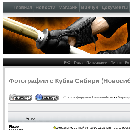
Главная
Новости
Магазин
Винчун
Документы
FAQ
Поиск
Пользователи
Группы
Ре
Фотографии с Кубка Сибири (Новосиб
Список форумов kras-kendo.ru
->
Меропр
Автор
Figaro
Добавлено: Сб Май 08, 2010 11:37 pm
Заголовок с
Site Admin