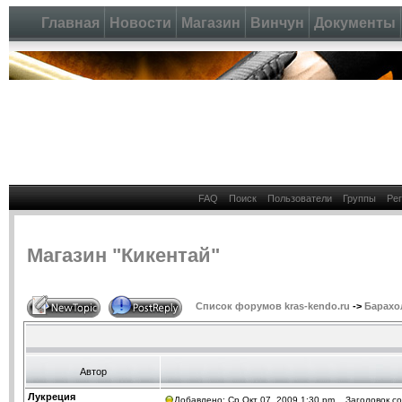
Главная
Новости
Магазин
Винчун
Документы
FAQ
Поиск
Пользователи
Группы
Ре
Магазин "Кикентай"
Список форумов kras-kendo.ru
->
Барахо
Автор
Лукреция
Добавлено: Ср Окт 07, 2009 1:30 pm
Заголовок со