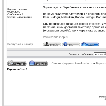
Здравствуйте! Заработала новая версия нашег
Зарегистрирован:
07.10.2009
Вашему выбору представлены 5 японских про
Сообщения: 1
Откуда: Владивосток
Koei Budogu, Matsukan, Kondo Budogu, Daruma
Они производят товары высшего качества, и у
магазине, и мы доставим вам товар прямо из 
(курьерская служба), так и через наш склад в
Www.kendoshop.ru
Вернуться к началу
Показать сообщения:
Список форумов kras-kendo.ru
->
Барахо
Страница
1
из
1
Powere
©