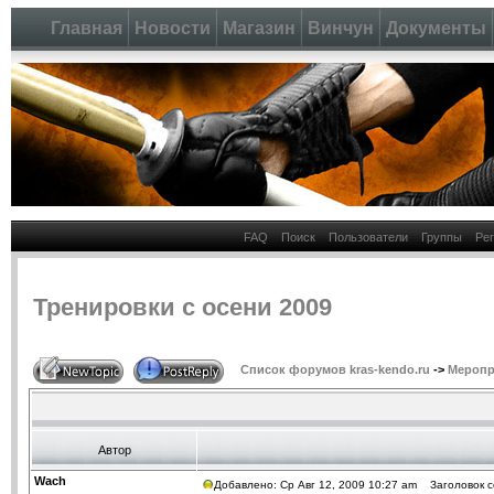
Главная
Новости
Магазин
Винчун
Документы
FAQ
Поиск
Пользователи
Группы
Ре
Тренировки с осени 2009
Список форумов kras-kendo.ru
->
Меропр
Автор
Wach
Добавлено: Ср Авг 12, 2009 10:27 am
Заголовок со