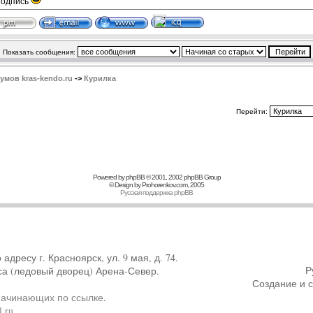
подпись
Показать сообщения:
мов kras-kendo.ru
->
Курилка
Перейти:
Powered by
phpBB
© 2001, 2002 phpBB Group
© Design by
Prohorenkov.com
, 2005
Русская поддержка phpBB
ресу г. Красноярск, ул. 9 мая, д. 74.
Р
са (ледовый дворец) Арена-Север.
Создание и 
начинающих по ссылке
.
.ru