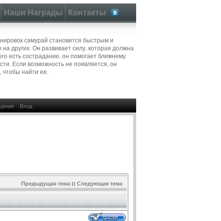
Наши Награды
Контакты
нировок самурай становится быстрым и
 на других. Он развивает силу, которая должна
его есть сострадание, он помогает ближнему
сти. Если возможность не появляется, он
, чтобы найти ее.
щения
Вход
Предыдущая тема
::
Следующая тема