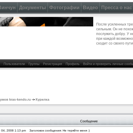
Винчун
Документы
Фотографии
Видео
Пресса о нас
После усиленных тре
сильным. Он не похож
послужить добру. У н
при каждой возможно
сходит со своего пути
Пользователи
Группы
Регистрация
Профиль
Войти и проверить личные сооб
мов kras-kendo.ru
->
Курилка
Сообщение
 04, 2008 1:13 pm
Заголовок сообщения: Не теряйте меня :)