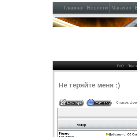
Главная
Новости
Магазин
FAQ
Поиск
Не теряйте меня :)
Список фору
Автор
Figaro
Добавлено: Сб Окт
Site Admin