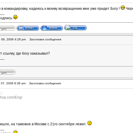
б в командировку, надеюсь к моему возвращению мне уже придет Богу !
Чере
___
подпись
 06, 2008 4:28 pm
Заголовок сообщения:
т ссылку, где богу заказывал?
___
 07, 2008 8:38 am
Заголовок сообщения:
 :
shop.com/Eng/
ишло, на таможне в Москве с 21го сентября лежит.
___