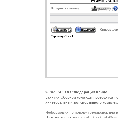
Тут должна быть 
Вернуться к началу
Список фору
Страница
1
из
1
____________________
КРCОО "Федерация Кендо".
© 2023
Занятия Сборной команды проводятся по ад
Универсальный зал спортивного комплек
Информация по поводу тренировок для 
По всем вопросам (e-mail):
kras.kendo@mail