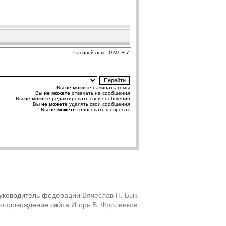
Часовой пояс: GMT + 7
Вы
не можете
начинать темы
Вы
не можете
отвечать на сообщения
Вы
не можете
редактировать свои сообщения
Вы
не можете
удалять свои сообщения
Вы
не можете
голосовать в опросах
уководитель федерации
Вячеслав Н. Бык
.
сопровождение сайта
Игорь В. Фроленков
.