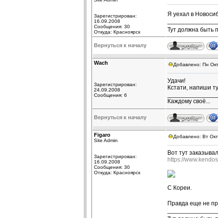
Я уехал в Новоси
Зарегистрирован:
______________
16.09.2008
Сообщения: 30
Тут должна быть 
Откуда: Красноярск
Вернуться к началу
Wach
Добавлено: Пн Окт
Удачи!
Зарегистрирован:
Кстати, напиши ту
24.09.2008
______________
Сообщения: 6
Каждому своё...
Вернуться к началу
Figaro
Добавлено: Вт Окт
Site Admin
Вот тут заказывал
Зарегистрирован:
https://www.kendo
16.09.2008
Сообщения: 30
Откуда: Красноярск
С Кореи.
Правда еще не пр
______________