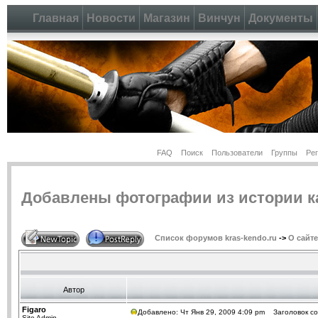
Главная
Новости
Магазин
Винчун
Документы
FAQ
Поиск
Пользователи
Группы
Ре
Добавлены фотографии из истории ка
Список форумов kras-kendo.ru
->
О сайте
Автор
Figaro
Добавлено: Чт Янв 29, 2009 4:09 pm
Заголовок соо
Site Admin