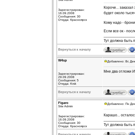
Короче... заказал
Зарегистрирован:
будет около тысяч
16.09.2008
Сообщения: 30
Откуда: Красноярск
Кому надо - брон
Если все ок - пос
______________
Тут должна быть 
Вернуться к началу
W4sp
Добавлено: Вс Дек
Мне два отложи 
Зарегистрирован:
29.09.2008
Сообщения: 5
Откуда: Krsk
Вернуться к началу
Figaro
Добавлено: Пн Дек
Site Admin
Карашо... осталос
Зарегистрирован:
______________
16.09.2008
Сообщения: 30
Тут должна быть 
Откуда: Красноярск
Вернуться к началу