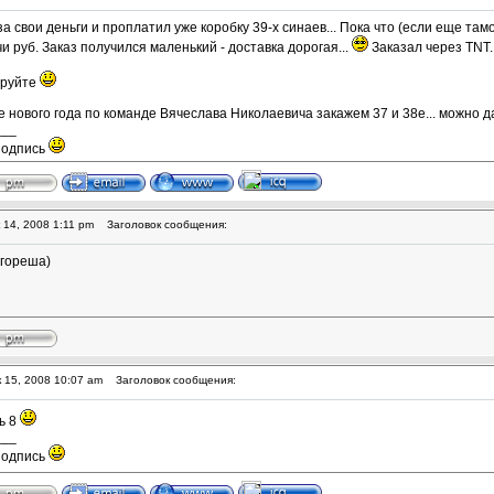
 за свои деньги и проплатил уже коробку 39-х синаев... Пока что (если еще та
и руб. Заказ получился маленький - доставка дорогая...
Заказал через TNT.
ируйте
ле нового года по команде Вячеслава Николаевича закажем 37 и 38е... можно даж
___
подпись
 14, 2008 1:11 pm
Заголовок сообщения:
Игореша)
 15, 2008 10:07 am
Заголовок сообщения:
ь 8
___
подпись