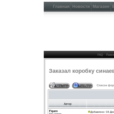
Главная
Новости
Магазин
FAQ
Поиск
Заказал коробку синае
Список фору
Автор
Figaro
Добавлено: Сб Дек
Site Admin