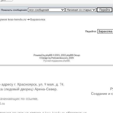
Показать сообщения:
мов kras-kendo.ru
->
Барахолка
Перейти:
Powered by
phpBB
© 2001, 2002 phpBB Group
© Design by
Prohorenkov.com
, 2005
Русская поддержка phpBB
ресу г. Красноярск, ул. 9 мая, д. 74.
Р
са (ледовый дворец) Арена-Север.
Создание и 
начинающих по ссылке
.
.ru
тивная ссылка на автора и
kras-kendo.ru
обязательна.