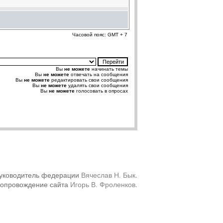
Часовой пояс: GMT + 7
Вы
не можете
начинать темы
Вы
не можете
отвечать на сообщения
Вы
не можете
редактировать свои сообщения
Вы
не можете
удалять свои сообщения
Вы
не можете
голосовать в опросах
уководитель федерации
Вячеслав Н. Бык
.
сопровождение сайта
Игорь В. Фроленков
.