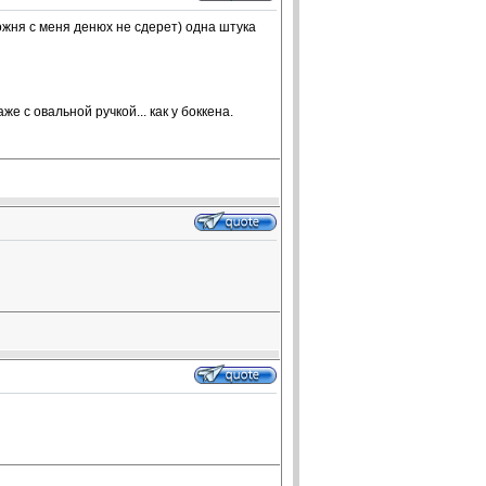
можня с меня денюх не сдерет) одна штука
е с овальной ручкой... как у боккена.