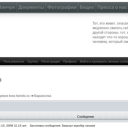
Винчун
Документы
Фотографии
Видео
Пресса о нас
Тот, кто живет, опас
медленно сжигать се
другой стороны, тот, 
находит что-то хоро
человеку, который см
Пользователи
Группы
Регистрация
Профиль
Войти и проверить личные сооб
в
мов kras-kendo.ru
->
Барахолка
Сообщение
 13, 2008 11:13 am
Заголовок сообщения: Заказал коробку синаев