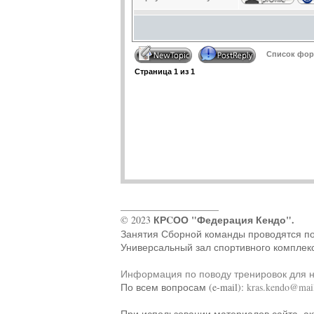
Список фору
Страница
1
из
1
____________________
КРCОО "Федерация Кендо".
© 2023
Занятия Сборной команды проводятся по ад
Универсальный зал спортивного комплек
Информация по поводу тренировок для 
По всем вопросам (e-mail):
kras.kendo@mail
При использовании материалов сайта, ак