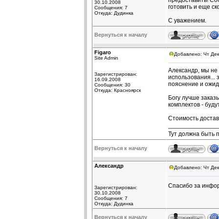
предоставить! Со
30.10.2008
готовить и еще ск
Сообщения: 7
Откуда: Дудинка
С уважением.
Вернуться к началу
Figaro
Добавлено: Чт Дек
Site Admin
Александр, мы не
Зарегистрирован:
использования... 
16.09.2008
пояснение и ожид
Сообщения: 30
Откуда: Красноярск
Богу лучше заказы
комплектов - буд
Стоимость достав
______________
Тут должна быть 
Вернуться к началу
Александр
Добавлено: Чт Дек
Спасибо за инф
Зарегистрирован:
30.10.2008
Сообщения: 7
Откуда: Дудинка
Вернуться к началу