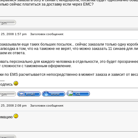
бираемся заказать богу и синаи с кендошопа, посылка будет однозначно боьш
олько сейчас платиться за доставку если через ЕМС?
 25, 2008 1:57 pm
Заголовок сообщения:
 заказывали еще таких больших посылок... сейчас заказали только одну коро
загвоздка в том, что на таможне не верят, что можно заказать 11 синаев для 
аем их ответа.
вать персонально для каждого человека в отдельности, это будет прозрачнее.
ут сложности с таможенным оформление.
ки по EMS расчитывается непосредственно в момент заказа и зависит от вес
___
подпись
 25, 2008 2:08 pm
Заголовок сообщения:
ормацию