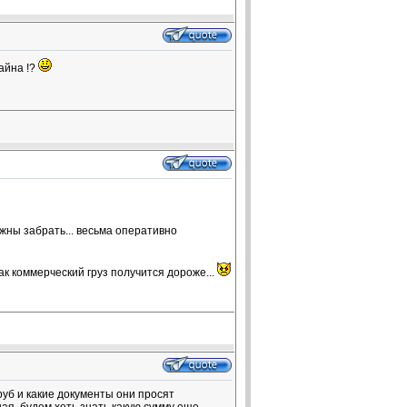
айна !?
жны забрать... весьма оперативно
ак коммерческий груз получится дороже...
уб и какие документы они просят