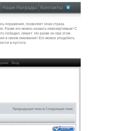
Наши Награды
Контакты
аясь поражения, позволяет огню страха
бя. Разве его можно назвать невозмутимым? С
кто победил, ликует. Но разве он при этом
шее в своем ликовании? Его можно уподобить
еется в пустоте.
щения
Вход
Предыдущая тема
::
Следующая тема