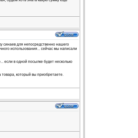
ая, будем хоть знать какую сумму еще
бку синаев для непосредственно нашего
личного использования... сейчас мы написали
.. если в одной посылке будет несколько
а товара, который вы приобретаете.