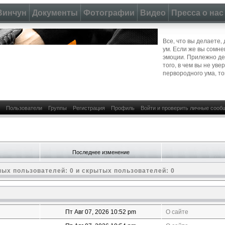
Винчун
Документы
Фотографии
Видео
Пресса о нас
Все, что вы делаете,
ум. Если же вы сомне
эмоции. Прилежно дел
того, в чем вы не ув
первородного ума, то
Пользователи
Группы
Регистрация
Профиль
Войти и проверить личные сооб
Последнее изменение
ых пользователей: 0 и скрытых пользователей: 0
Пт Авг 07, 2026 10:52 pm
О сайте