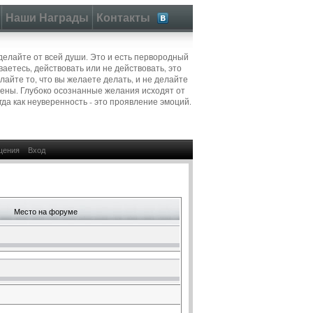
Наши Награды
Контакты
 делайте от всей души. Это и есть первородный
ваетесь, действовать или не действовать, это
айте то, что вы желаете делать, и не делайте
ерены. Глубоко осознанные желания исходят от
гда как неуверенность - это проявление эмоций.
щения
Вход
Место на форуме