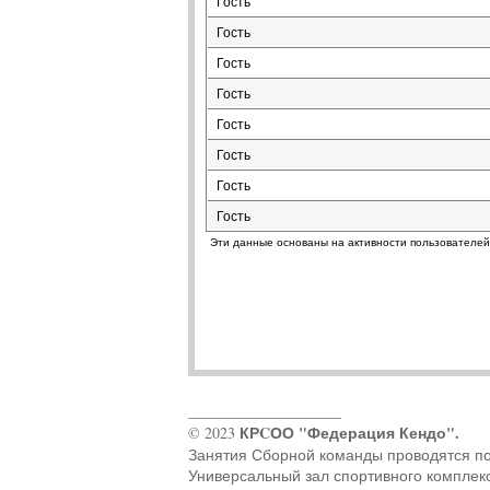
Гость
Гость
Гость
Гость
Гость
Гость
Гость
Гость
Эти данные основаны на активности пользователей
____________________
КРCОО "Федерация Кендо".
© 2023
Занятия Сборной команды проводятся по ад
Универсальный зал спортивного комплек