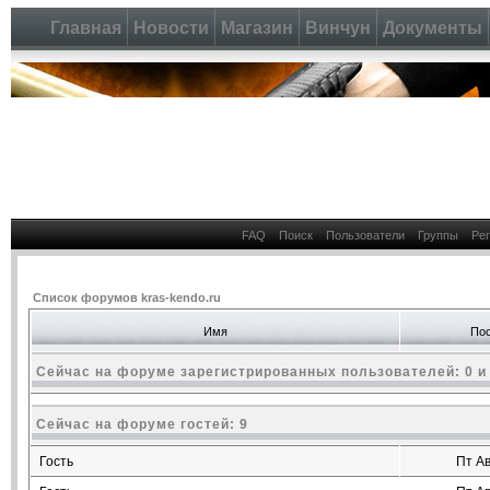
Главная
Новости
Магазин
Винчун
Документы
FAQ
Поиск
Пользователи
Группы
Ре
Список форумов kras-kendo.ru
Имя
Пос
Сейчас на форуме зарегистрированных пользователей: 0 и
Сейчас на форуме гостей: 9
Гость
Пт Ав