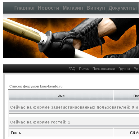
Главная
Новости
Магазин
Винчун
Документы
FAQ
Поиск
Пользователи
Группы
Ре
Список форумов kras-kendo.ru
Имя
Пос
Сейчас на форуме зарегистрированных пользователей: 0 и
Сейчас на форуме гостей: 1
Гость
Сб А