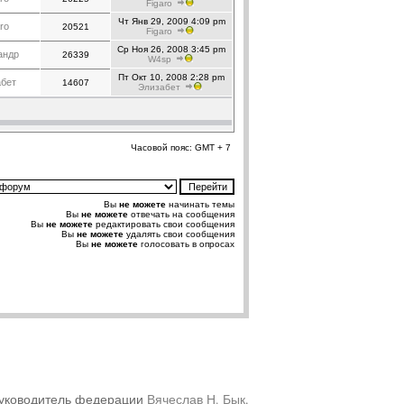
Figaro
Чт Янв 29, 2009 4:09 pm
ro
20521
Figaro
Ср Ноя 26, 2008 3:45 pm
андр
26339
W4sp
Пт Окт 10, 2008 2:28 pm
бет
14607
Элизабет
Часовой пояс: GMT + 7
Вы
не можете
начинать темы
Вы
не можете
отвечать на сообщения
Вы
не можете
редактировать свои сообщения
Вы
не можете
удалять свои сообщения
Вы
не можете
голосовать в опросах
уководитель федерации
Вячеслав Н. Бык
.