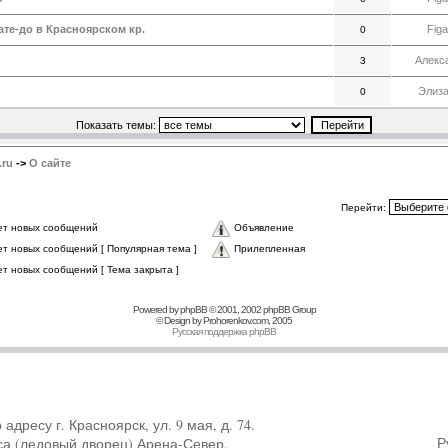
те-до в Красноярском кр.
Figa
0
Алекс
3
Элиза
0
Показать темы:
.ru
->
О сайте
Перейти:
ет новых сообщений
Объявление
ет новых сообщений [ Популярная тема ]
Прилепленная
ет новых сообщений [ Тема закрыта ]
Powered by
phpBB
© 2001, 2002 phpBB Group
© Design by
Prohorenkov.com
, 2005
Русская поддержка phpBB
ресу г. Красноярск, ул. 9 мая, д. 74.
Р
са (ледовый дворец) Арена-Север.