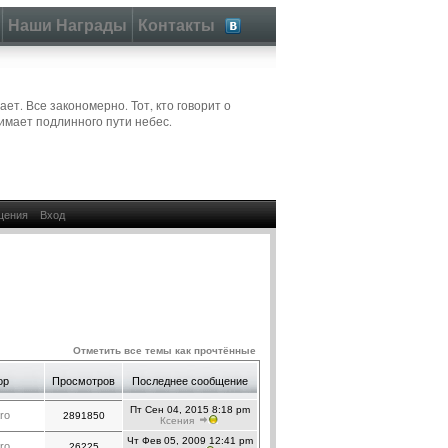
Наши Награды
Контакты
ет. Все закономерно. Тот, кто говорит о
имает подлинного пути небес.
щения
Вход
Отметить все темы как прочтённые
ор
Просмотров
Последнее сообщение
Пт Сен 04, 2015 8:18 pm
ro
2891850
Ксения
Чт Фев 05, 2009 12:41 pm
ro
26225