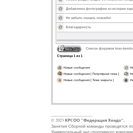
Добавлены фотографии из истории кара
Не забыть сказать спасибо!
Благодарность
Список форумов kras-kendo
Страница
1
из
1
Новые сообщения
Н
Новые сообщения [ Популярная тема ]
Н
Новые сообщения [ Тема закрыта ]
Н
____________________
КРCОО "Федерация Кендо".
© 2023
Занятия Сборной команды проводятся по ад
Универсальный зал спортивного комплек