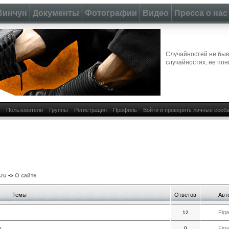
Винчун
Документы
Фотографии
Видео
Пресса о нас
Случайностей не быва
случайностях, не пон
Пользователи
Группы
Регистрация
Профиль
Войти и проверить личные сооб
.ru
->
О сайте
Темы
Ответов
Авт
Figa
12
о
Figa
0