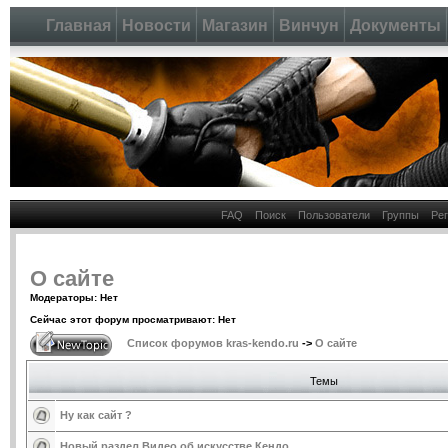
Главная
Новости
Магазин
Винчун
Документы
FAQ
Поиск
Пользователи
Группы
Ре
О сайте
Модераторы: Нет
Сейчас этот форум просматривают: Нет
Список форумов kras-kendo.ru
->
О сайте
Темы
Ну как сайт ?
Новый раздел Видео об искусстве Кендо