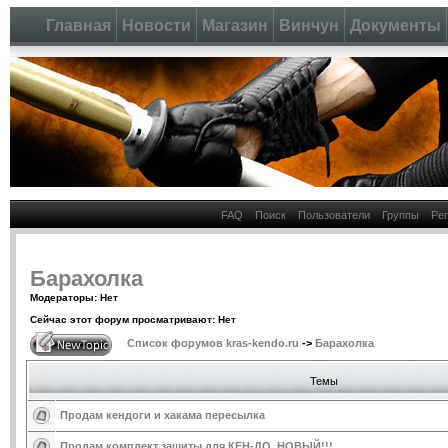
Главная
Новости
Магазин
Винчун
Документы
FAQ
Поиск
Пользователи
Группы
Ре
Барахолка
Модераторы: Нет
Сейчас этот форум просматривают: Нет
Список форумов kras-kendo.ru
->
Барахолка
Темы
Продам кендоги и хакама пересылка
Продам комплект защиты для КЕН-ДО. НОВЫЙ!!!