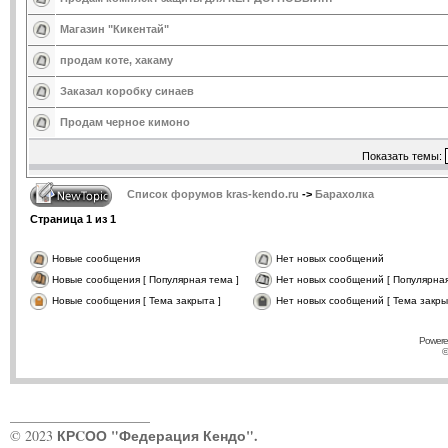
Магазин "Кикентай"
продам коте, хакаму
Заказал коробку синаев
Продам черное кимоно
Показать темы:
Список форумов kras-kendo.ru
->
Барахолка
Страница
1
из
1
Новые сообщения
Нет новых сообщений
Новые сообщения [ Популярная тема ]
Нет новых сообщений [ Популярная
Новые сообщения [ Тема закрыта ]
Нет новых сообщений [ Тема закры
Powere
©
____________________
КРCОО "Федерация Кендо".
© 2023