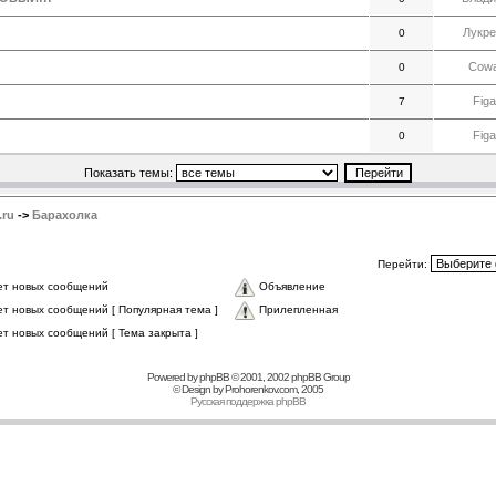
Лукре
0
Cow
0
Figa
7
Figa
0
Показать темы:
.ru
->
Барахолка
Перейти:
ет новых сообщений
Объявление
ет новых сообщений [ Популярная тема ]
Прилепленная
ет новых сообщений [ Тема закрыта ]
Powered by
phpBB
© 2001, 2002 phpBB Group
© Design by
Prohorenkov.com
, 2005
Русская поддержка phpBB