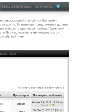
Наши Награды
Контакты
нировок самурай становится быстрым и
 на других. Он развивает силу, которая должна
его есть сострадание, он помогает ближнему
сти. Если возможность не появляется, он
, чтобы найти ее.
щения
Вход
Отметить все темы как прочтённые
ор
Просмотров
Последнее сообщение
Чт Ноя 29, 2012 12:34 am
ill
34658
Ruspill
Пн Окт 31, 2011 5:05 pm
имир
18043