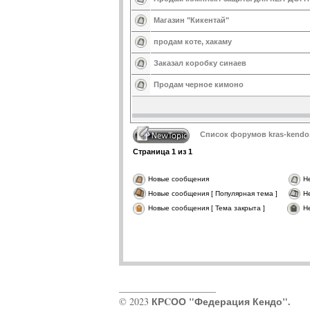
Магазин "Кикентай"
продам коте, хакаму
Заказал коробку синаев
Продам черное кимоно
Список форумов kras-kendo
Страница
1
из
1
Новые сообщения
Н
Новые сообщения [ Популярная тема ]
Н
Новые сообщения [ Тема закрыта ]
Н
____________________
КРCОО "Федерация Кендо".
© 2023