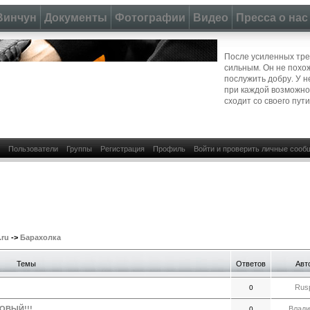
Винчун
Документы
Фотографии
Видео
Пресса о нас
После усиленных тре
сильным. Он не похож
послужить добру. У н
при каждой возможно
сходит со своего пути
Пользователи
Группы
Регистрация
Профиль
Войти и проверить личные сооб
.ru
->
Барахолка
Темы
Ответов
Авт
Rusp
0
НОВЫЙ!!!
Влад
0