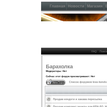
Главная
Новости
Магазин
FAQ
Поиск
Барахолка
Модераторы: Нет
Сейчас этот форум просматривают: Нет
Список форумов kras-kendo
Продам кендоги и хакама пересылка
Продам комплект защиты для КЕН-ДО. 