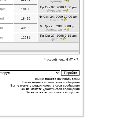
Владимир
Ср Окт 07, 2009 1:30 pm
ция
18480
Лукреция
Чт Сен 24, 2009 10:00 am
ard
18425
Coward
Чт Дек 25, 2008 2:08 pm
ro
43532
Александр
Пн Окт 27, 2008 9:15 am
ro
12931
Figaro
Часовой пояс: GMT + 7
Вы
не можете
начинать темы
Вы
не можете
отвечать на сообщения
Вы
не можете
редактировать свои сообщения
Вы
не можете
удалять свои сообщения
Вы
не можете
голосовать в опросах