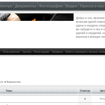
Винчун
Документы
Фотографии
Видео
Пресса о нас
Добро и зло, везение
колесам одной повозк
удача и неудача следу
вы забудете о них и 
удачей и неудачей, н
воронов и воющих ли
Пользователи
Группы
Регистрация
Профиль
Войти и проверить личные сооб
.ru
->
Барахолка
Темы
Ответов
Авт
Rusp
0