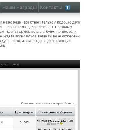
Наши Награды
Контакты
 и невезение - все относительно и подобно двум
и. Если нет зла, добра тоже нет. Поскольку
ют друг за другом по кругу, будет лучше, если
не будете волноваться. Когда вы не обеспокоены
а душе легко, и вам нет дела до каркающих
сиц.
щения
Вход
Отметить все темы как прочтённые
ор
Просмотров
Последнее сообщение
Чт Ноя 29, 2012 12:34 am
ill
34547
Ruspill
Пн Окт 31, 2011 5:05 pm