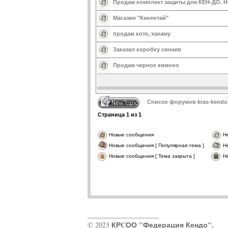
Продам комплект защиты для КЕН-ДО. 
Магазин "Кикентай"
продам коте, хакаму
Заказал коробку синаев
Продам черное кимоно
Список форумов kras-kendo
Страница
1
из
1
Новые сообщения
Н
Новые сообщения [ Популярная тема ]
Н
Новые сообщения [ Тема закрыта ]
Н
____________________
КРCОО "Федерация Кендо".
© 2023