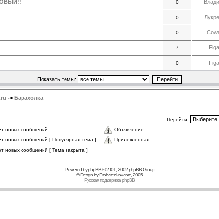
НОВЫЙ!!!
Влад
0
Лукре
0
Cow
0
Figa
7
Figa
0
Показать темы:
.ru
->
Барахолка
Перейти:
ет новых сообщений
Объявление
ет новых сообщений [ Популярная тема ]
Прилепленная
ет новых сообщений [ Тема закрыта ]
Powered by
phpBB
© 2001, 2002 phpBB Group
© Design by
Prohorenkov.com
, 2005
Русская поддержка phpBB