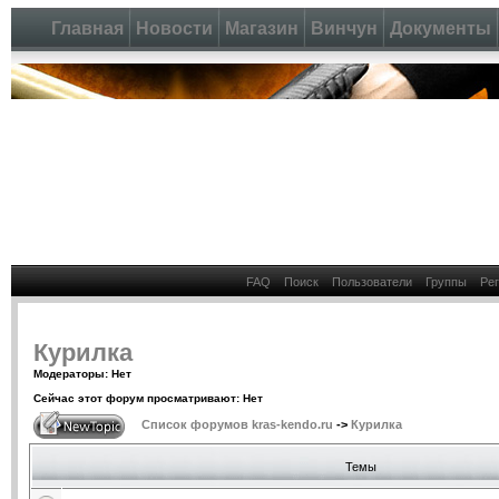
Главная
Новости
Магазин
Винчун
Документы
FAQ
Поиск
Пользователи
Группы
Ре
Курилка
Модераторы: Нет
Сейчас этот форум просматривают: Нет
Список форумов kras-kendo.ru
->
Курилка
Темы