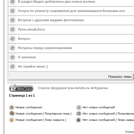
В раздел Видео добавлены два новых ролика
Услуги по ремонту снаряжения для занимающихся Боевыми иск.
Встречи с другими видами фехтования.
Руки,синай,богу
Вопрос
Ритуалы перед соревнованиями
О занятиях
Не теряйте меня :)
Показать темы:
Список форумов kras-kendo.ru
->
Курилка
Страница
1
из
1
Новые сообщения
Нет новых сообщений
Новые сообщения [ Популярная тема ]
Нет новых сообщений [ Популярная
Новые сообщения [ Тема закрыта ]
Нет новых сообщений [ Тема закры
Powere