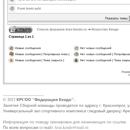
Fumi komi ashi
Показать темы:
Список форумов kras-kendo.ru
->
Искусство Кендо
Страница
1
из
1
Новые сообщения
Нет новых сообщений
Новые сообщения [ Популярная тема ]
Нет новых сообщений [ Популярная
Новые сообщения [ Тема закрыта ]
Нет новых сообщений [ Тема закры
Powere
©
____________________
КРCОО "Федерация Кендо".
© 2023
Занятия Сборной команды проводятся по адресу г. Красноярск, ул.
Универсальный зал спортивного комплекса (ледовый дворец) Ар
Информация по поводу тренировок для начинающих по ссылке
.
По всем вопросам (e-mail):
kras.kendo@mail.ru