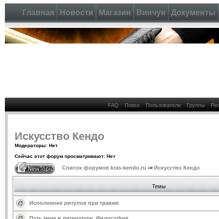
Главная
Новости
Магазин
Винчун
Документы
FAQ
Поиск
Пользователи
Группы
Ре
Искусство Кендо
Модераторы: Нет
Сейчас этот форум просматривают: Нет
Список форумов kras-kendo.ru
->
Искусство Кендо
Темы
Исполнение ритулов при травме
Путь меча в литературе. Философия