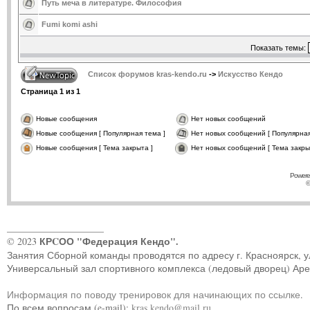
Путь меча в литературе. Философия
Fumi komi ashi
Показать темы:
Список форумов kras-kendo.ru
->
Искусство Кендо
Страница
1
из
1
Новые сообщения
Нет новых сообщений
Новые сообщения [ Популярная тема ]
Нет новых сообщений [ Популярная
Новые сообщения [ Тема закрыта ]
Нет новых сообщений [ Тема закры
Powere
©
____________________
КРCОО "Федерация Кендо".
© 2023
Занятия Сборной команды проводятся по адресу г. Красноярск, ул.
Универсальный зал спортивного комплекса (ледовый дворец) Ар
Информация по поводу тренировок для начинающих по ссылке
.
По всем вопросам (e-mail):
kras.kendo@mail.ru