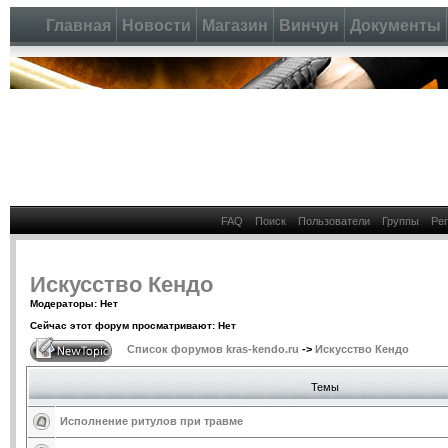
Главная
Новости
Магазин
Винчун
Документы
FAQ
Поиск
Пользователи
Группы
Ре
Искусство Кендо
Модераторы: Нет
Сейчас этот форум просматривают: Нет
Список форумов kras-kendo.ru
->
Искусство Кендо
Темы
Исполнение ритулов при травме