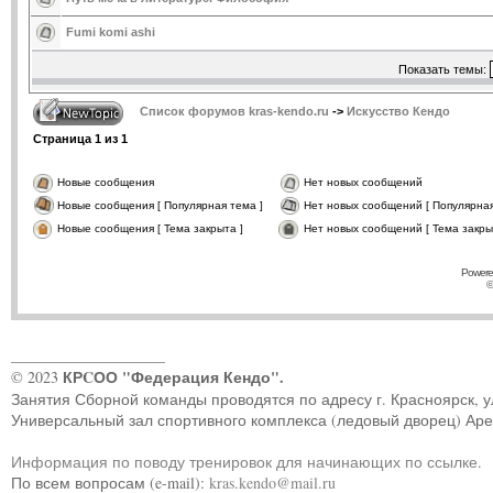
Fumi komi ashi
Показать темы:
Список форумов kras-kendo.ru
->
Искусство Кендо
Страница
1
из
1
Новые сообщения
Нет новых сообщений
Новые сообщения [ Популярная тема ]
Нет новых сообщений [ Популярная
Новые сообщения [ Тема закрыта ]
Нет новых сообщений [ Тема закры
Powere
©
____________________
КРCОО "Федерация Кендо".
© 2023
Занятия Сборной команды проводятся по адресу г. Красноярск, ул.
Универсальный зал спортивного комплекса (ледовый дворец) Ар
Информация по поводу тренировок для начинающих по ссылке
.
По всем вопросам (e-mail):
kras.kendo@mail.ru