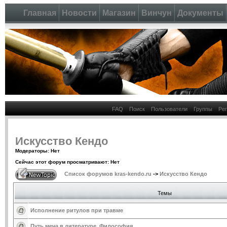
Главная
Новости
Магазин
Винчун
Документы
FAQ
Поиск
Пользователи
Группы
Ре
Искусство Кендо
Модераторы: Нет
Сейчас этот форум просматривают: Нет
Список форумов kras-kendo.ru
->
Искусство Кендо
Темы
Исполнение ритулов при травме
Путь меча в литературе. Философия