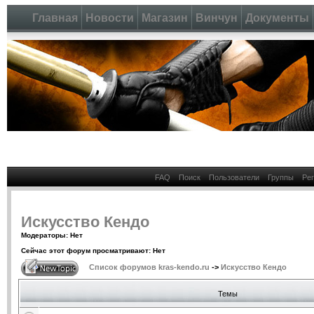
Главная
Новости
Магазин
Винчун
Документы
FAQ
Поиск
Пользователи
Группы
Ре
Искусство Кендо
Модераторы: Нет
Сейчас этот форум просматривают: Нет
Список форумов kras-kendo.ru
->
Искусство Кендо
Темы