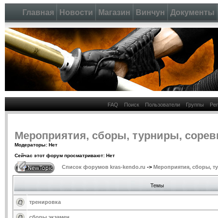
Главная
Новости
Магазин
Винчун
Документы
FAQ
Поиск
Пользователи
Группы
Ре
Мероприятия, сборы, турниры, соре
Модераторы: Нет
Сейчас этот форум просматривают: Нет
Список форумов kras-kendo.ru
->
Мероприятия, сборы, т
Темы
тренировка
сборы экзамен