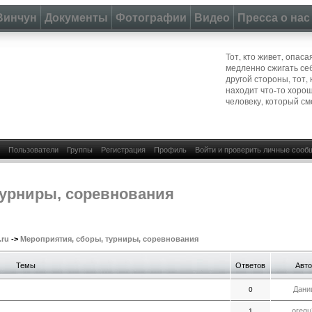
Винчун
Документы
Фотографии
Видео
Пресса о нас
Тот, кто живет, опас
медленно сжигать се
другой стороны, тот, 
находит что-то хоро
человеку, который см
Пользователи
Группы
Регистрация
Профиль
Войти и проверить личные сооб
турниры, соревнования
.ru
->
Мероприятия, сборы, турниры, соревнования
Темы
Ответов
Авт
Дани
0
oregu
1