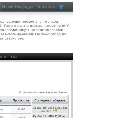
Наши Награды
Контакты
аясь поражения, позволяет огню страха
бя. Разве его можно назвать невозмутимым? С
кто победил, ликует. Но разве он при этом
шее в своем ликовании? Его можно уподобить
еется в пустоте.
щения
Вход
Отметить все темы как прочтённые
ор
Просмотров
Последнее сообщение
Сб Июн 06, 2015 12:40 am
ил
32109
Даниил
Ср Апр 01, 2015 11:38 am
70
19637