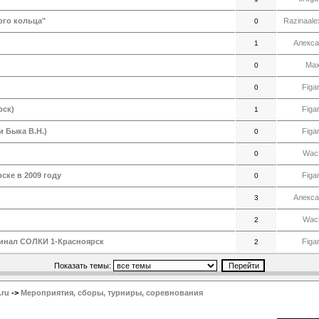
ого кольца"
Razinaale
0
Алекса
1
Ma
0
Figa
0
рск)
Figa
1
 Быка В.Н.)
Figa
0
Wac
0
ке в 2009 году
Figa
0
Алекса
3
Wac
2
Финал СОЛКИ 1-Красноярск
Figa
2
Показать темы:
.ru
->
Мероприятия, сборы, турниры, соревнования