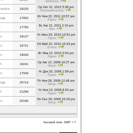
Sefirotara
Ср Окт 31, 2012 5:36 pm
xandra
19220
Razinaalexandra
Вт Ноя 22, 2011 10:57 pm
ндр
17952
Figaro
Вс Авг 21, 2011 2:10 pm
x
17783
Max
Чт Июн 03, 2010 10:52 pm
ro
19127
Figaro
Сб Май 22, 2010 10:43 pm
ro
18721
Елена
Вт Янв 12, 2010 3:54 pm
ro
19004
Figaro
Ср Авг 12, 2009 10:27 am
h
19241
Wach
Чт Дек 25, 2008 1:59 pm
ro
17509
Figaro
Пт Ноя 28, 2008 12:48 am
ндр
25714
W4sp
Чт Ноя 13, 2008 8:33 am
h
21266
Figaro
Пн Сен 29, 2008 10:19 pm
ro
20180
W4sp
Часовой пояс: GMT + 7