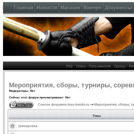
Главная
Новости
Магазин
Винчун
Документы
FAQ
Поиск
Пользователи
Группы
Ре
Мероприятия, сборы, турниры, соре
Модераторы: Нет
Сейчас этот форум просматривают: Нет
Список форумов kras-kendo.ru
->
Мероприятия, сборы, т
Темы
тренировка