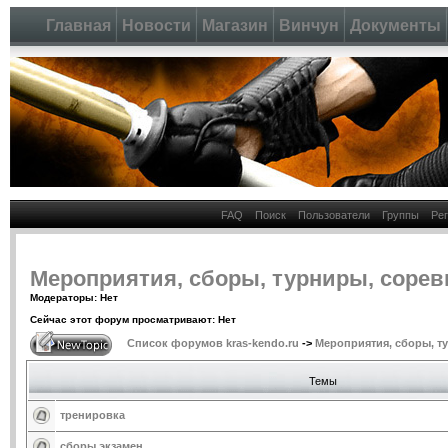
Главная
Новости
Магазин
Винчун
Документы
FAQ
Поиск
Пользователи
Группы
Ре
Мероприятия, сборы, турниры, соре
Модераторы: Нет
Сейчас этот форум просматривают: Нет
Список форумов kras-kendo.ru
->
Мероприятия, сборы, т
Темы
тренировка
сборы экзамен