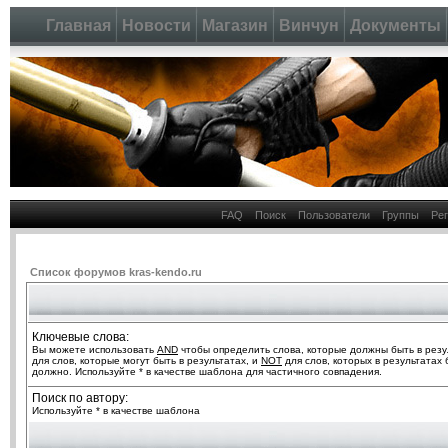
Главная
Новости
Магазин
Винчун
Документы
FAQ
Поиск
Пользователи
Группы
Ре
Список форумов kras-kendo.ru
Ключевые слова:
Вы можете использовать
AND
чтобы определить слова, которые должны быть в резу
для слов, которые могут быть в результатах, и
NOT
для слов, которых в результатах 
должно. Используйте * в качестве шаблона для частичного совпадения.
Поиск по автору:
Используйте * в качестве шаблона