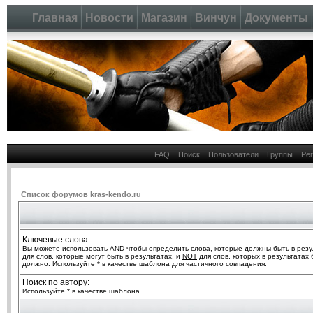
Главная
Новости
Магазин
Винчун
Документы
FAQ
Поиск
Пользователи
Группы
Ре
Список форумов kras-kendo.ru
Ключевые слова:
Вы можете использовать
AND
чтобы определить слова, которые должны быть в резу
для слов, которые могут быть в результатах, и
NOT
для слов, которых в результатах 
должно. Используйте * в качестве шаблона для частичного совпадения.
Поиск по автору:
Используйте * в качестве шаблона